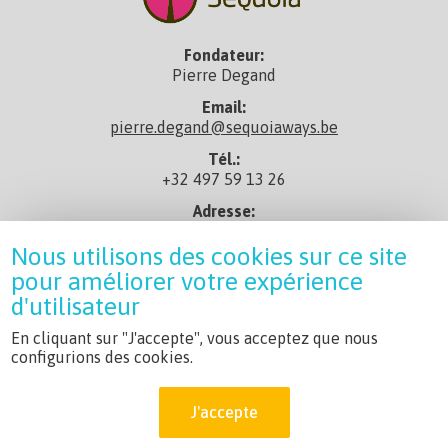
Fondateur:
Pierre Degand
Email:
pierre.degand@sequoiaways.be
Tél.:
+32 497 59 13 26
Adresse:
rue de Taisnières 29, 7080 Sars-La-Bruyère
Nous utilisons des cookies sur ce site
En savoir+:
pour améliorer votre expérience
Profil Linkedin
d'utilisateur
CGV:
Conditions générales
En cliquant sur "J'accepte", vous acceptez que nous
configurions des cookies.
Charte:
Charte du Réseau Sequoia
J'accepte
Non assujetti à la TVA