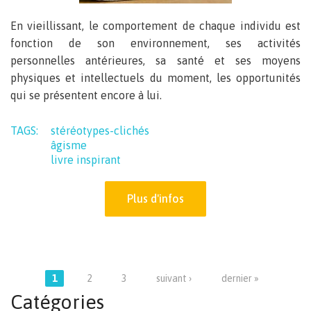
En vieillissant, le comportement de chaque individu est
fonction de son environnement, ses activités
personnelles antérieures, sa santé et ses moyens
physiques et intellectuels du moment, les opportunités
qui se présentent encore à lui.
TAGS:
stéréotypes-clichés
âgisme
livre inspirant
Plus d'infos
Pages
1
2
3
suivant ›
dernier »
Catégories