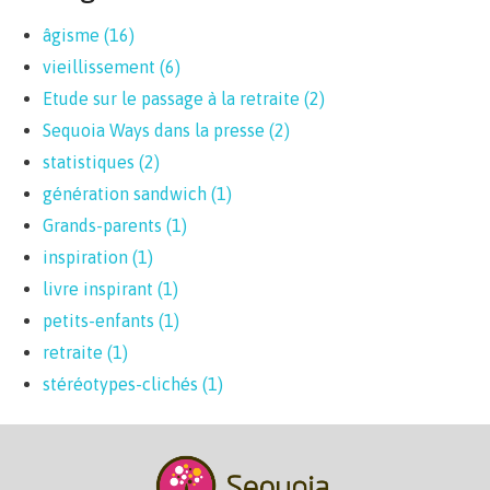
âgisme (16)
Apply âgisme filter
vieillissement (6)
Apply vieillissement filter
Etude sur le passage à la retraite (2)
Apply Etude sur le
passage à la retraite
Sequoia Ways dans la presse (2)
Apply Sequoia Ways dans
filter
la presse filter
statistiques (2)
Apply statistiques filter
génération sandwich (1)
Apply génération sandwich filter
Grands-parents (1)
Apply Grands-parents filter
inspiration (1)
Apply inspiration filter
livre inspirant (1)
Apply livre inspirant filter
petits-enfants (1)
Apply petits-enfants filter
retraite (1)
Apply retraite filter
stéréotypes-clichés (1)
Apply stéréotypes-clichés filter