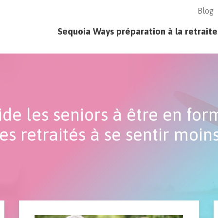
Blog
age - principal
Sequoia Ways préparation à la retraite
ide les seniors à être en f
es retraités à se sentir moins