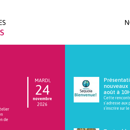
ES
N
s
En savor plus
Présentat
MARDI,
24
nouveaux
août à 10
Cette rencontr
novembre
s'adresse aux 
2026
s'inscrire sur l
telier
en
en de
En savor plus