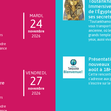
Toutankha
Immersive
de l'Égypt
MARDI,
ses secrets
24
"Toutankhamon
vous transport
ancienne, où le
novembre
rs
grands temples
2026
yeux, aussi viv
endre
tance
En savor plus
Présentat
nouveaux 
août à 18
VENDREDI,
Cette rencontr
27
s'adresse aux 
re
s'inscrire sur l
novembre
2026
rs
endre
tance