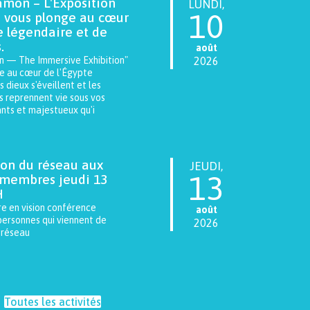
mon – L'Exposition
LUNDI,
10
 vous plonge au cœur
e légendaire et de
.
août
 — The Immersive Exhibition"
2026
e au cœur de l'Égypte
s dieux s'éveillent et les
 reprennent vie sous vos
ants et majestueux qu'i
ion du réseau aux
JEUDI,
13
membres jeudi 13
H
e en vision conférence
août
personnes qui viennent de
2026
e réseau
Toutes les activités