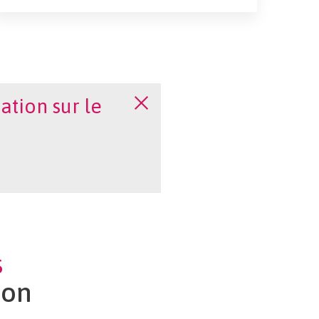
ation sur le
S
ion