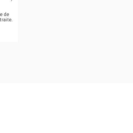
ce de
raite.