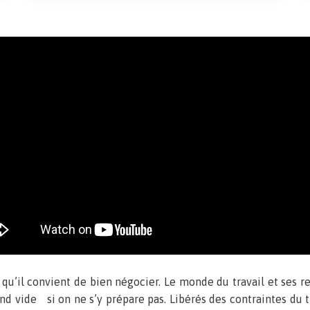
e qu’il convient de bien négocier. Le monde du travail et ses 
nd vide si on ne s’y prépare pas. Libérés des contraintes du tr