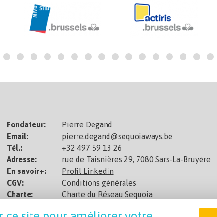
Fondateur:
Pierre Degand
Email:
pierre.degand@sequoiaways.be
Tél.:
+32 497 59 13 26
Adresse:
rue de Taisnières 29, 7080 Sars-La-Bruyère
En savoir+:
Profil Linkedin
CGV:
Conditions générales
Charte:
Charte du Réseau Sequoia
Non assujetti à la TVA
r ce site pour améliorer votre