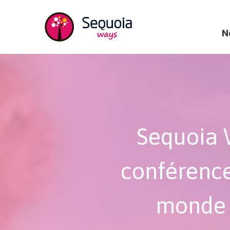
Aller au contenu principal
Landing 
N
Sequoia 
conférence
monde d