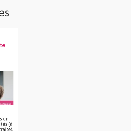
es
ite
s un
ités (à
raite).