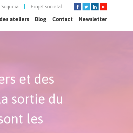
 Sequoia
Projet sociétal
es ateliers
Blog
Contact
Newsletter
rs et des
a sortie du
sont les