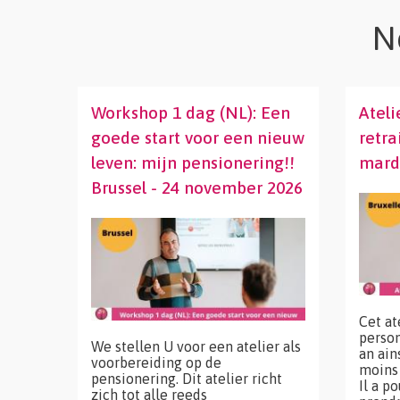
N
Workshop 1 dag (NL): Een
Ateli
goede start voor een nieuw
retra
leven: mijn pensionering!!
mard
Brussel - 24 november 2026
Cet at
person
We stellen U voor een atelier als
an ain
voorbereiding op de
moins 
pensionering. Dit atelier richt
Il a p
zich tot alle reeds