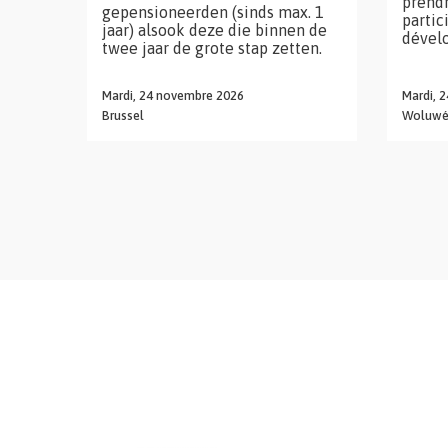
prend
gepensioneerden (sinds max. 1
partic
jaar) alsook deze die binnen de
dévelo
twee jaar de grote stap zetten.
Mardi,
24
novembre
2026
Mardi,
2
Brussel
Woluwé-