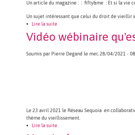
Un article du magazine : : fifty&me : Et si la vie
Un sujet intéressant que celui du droit de vieillir 
Lire la suite
de Vieillir, c’est un droit et un Bon
Vidéo wébinaire qu'es
Soumis par
Pierre Degand
le mer, 28/04/2021 - 08
Le 23 avril 2021 le Réseau Sequoia en collaboratio
thème du vieillissement.
Lire la suite
de Vidéo wébinaire qu'est-ce que vie