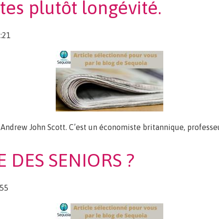
ites plutôt longévité.
:21
d’Andrew John Scott. C’est un économiste britannique, professe
longévité.
E DES SENIORS ?
:55