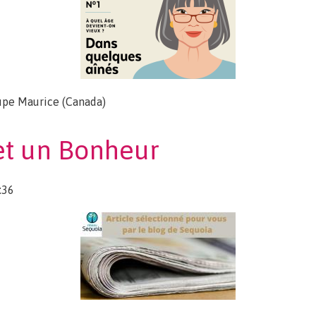
upe Maurice (Canada)
ieux?
t et un Bonheur
:36