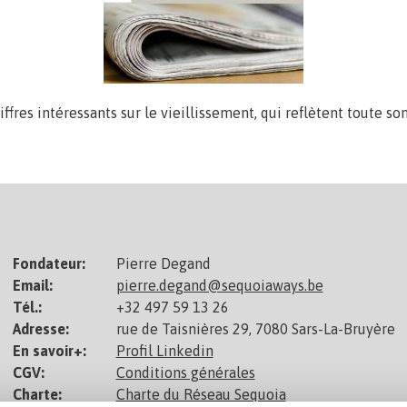
ffres intéressants sur le vieillissement, qui reflètent toute s
ORS ?
Fondateur:
Pierre Degand
Email:
pierre.degand@sequoiaways.be
Tél.:
+32 497 59 13 26
Adresse:
rue de Taisnières 29, 7080 Sars-La-Bruyère
En savoir+:
Profil Linkedin
CGV:
Conditions générales
Charte:
Charte du Réseau Sequoia