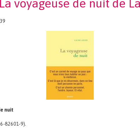
 La voyageuse de nuit de L
:39
e nuit
6-82601-9).
se de nuit de Laure Adler