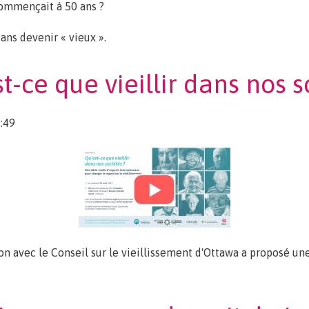
 commençait à 50 ans ?
sans devenir « vieux ».
heur
t-ce que vieillir dans nos s
:49
n avec le Conseil sur le vieillissement d'Ottawa a proposé une
illir dans nos sociétés?