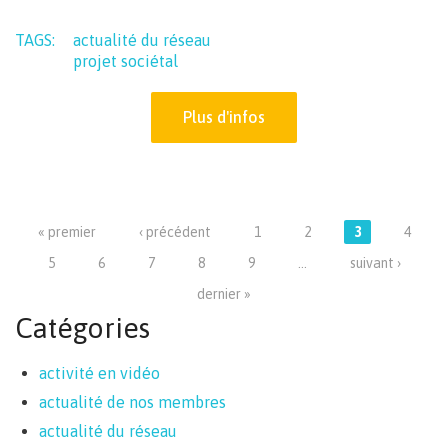
TAGS:
actualité du réseau
projet sociétal
Plus d'infos
Pages
« premier
‹ précédent
1
2
3
4
5
6
7
8
9
…
suivant ›
dernier »
Catégories
activité en vidéo
actualité de nos membres
actualité du réseau