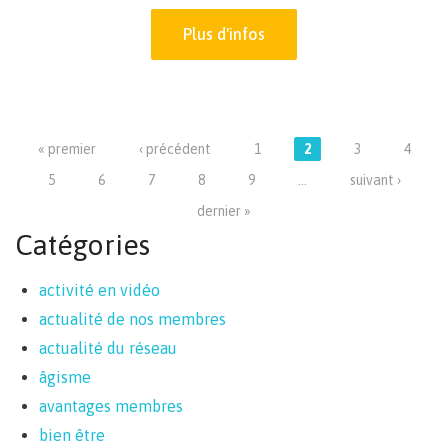
Plus d'infos
Pages
« premier
‹ précédent
1
2
3
4
5
6
7
8
9
…
suivant ›
dernier »
Catégories
activité en vidéo
actualité de nos membres
actualité du réseau
âgisme
avantages membres
bien être