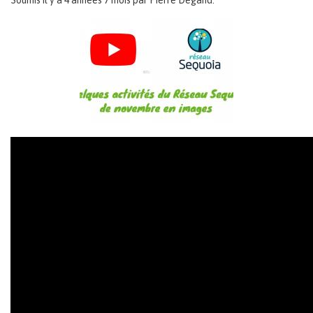
Soumis il y a 4 années 7 mois par
Pierre Degand
.