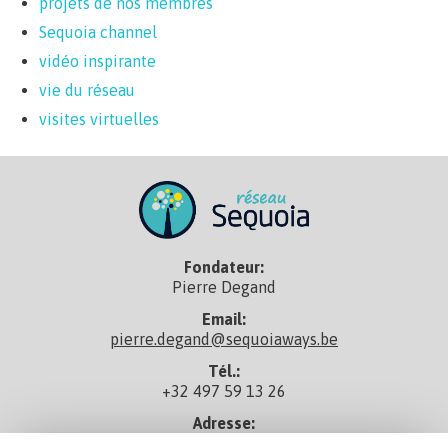
projets de nos membres
Sequoia channel
vidéo inspirante
vie du réseau
visites virtuelles
Fondateur:
Pierre Degand
Email:
pierre.degand@sequoiaways.be
Tél.:
+32 497 59 13 26
Adresse:
rue de Taisnières 29, 7080 Sars-La-Bruyère