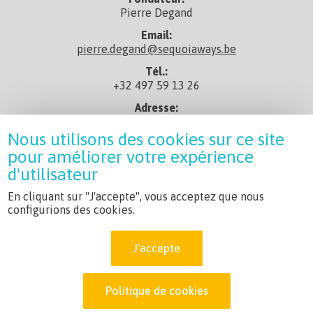
Pierre Degand
Email:
pierre.degand@sequoiaways.be
Tél.:
+32 497 59 13 26
Adresse:
rue de Taisnières 29, 7080 Sars-La-Bruyère
Nous utilisons des cookies sur ce site
En savoir+:
pour améliorer votre expérience
Profil Linkedin
d'utilisateur
CGV:
Conditions générales
En cliquant sur "J'accepte", vous acceptez que nous
configurions des cookies.
Charte:
Charte du Réseau Sequoia
J'accepte
Non assujetti à la TVA
Politique de cookies