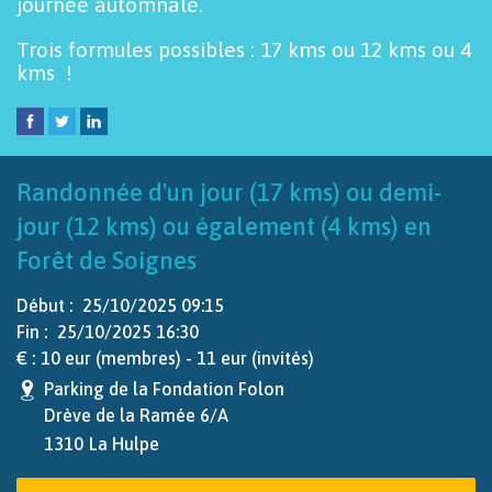
journée automnale.
Trois formules possibles : 17 kms ou 12 kms ou 4
kms !
Randonnée d'un jour (17 kms) ou demi-
jour (12 kms) ou également (4 kms) en
Forêt de Soignes
Début :
25/10/2025 09:15
Fin :
25/10/2025 16:30
€ :
10 eur (membres) - 11 eur (invités)
Parking de la Fondation Folon
Drève de la Ramée 6/A
1310
La Hulpe