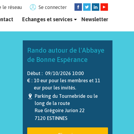
 le réseau
Se connecter
ntact
Echanges et services
Newsletter
LES MEMBRES PROPOSENT OU DEMANDENT DES SERVICES.
Rando autour de l'Abbaye
de Bonne Espérance
Début :
09/10/2026 10:00
€ :
10 eur pour les membres et 11
eur pour les invités.
Parking du Tournebride ou le
long de la route
Rue Grégoire Jurion 22
7120
ESTINNES