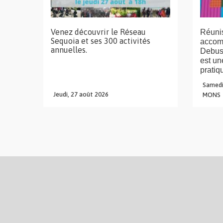
Venez découvrir le Réseau
Réunis
Sequoia et ses 300 activités
accom
annuelles.
Debuss
est un
pratiq
Samedi
Jeudi,
27
août
2026
MONS