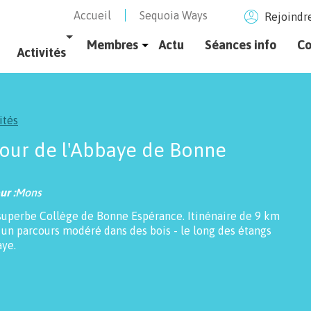
Accueil
Sequoia Ways
Rejoindre
age - réseau
Membres
Actu
Séances info
Co
Activités
NOS MEMBRES
ACTIVITÉS EN COURS
NOS ÉQUIPES RÉGIONALES
ités
LES ESCAPADES
our de l'Abbaye de Bonne
ACTIVITÉS PASSÉES
ur :
Mons
NOS VIDEOS
Activités
superbe Collège de Bonne Espérance. Itinénaire de 9 km
en vidéo
un parcours modéré dans
NOS DIAPORAMAS
des bois - le long des étangs
aye.
AIDES / TUTOS