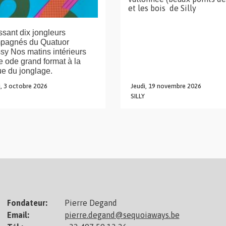
et les bois de Silly
sant dix jongleurs
pagnés du Quatuor
y Nos matins intérieurs
e ode grand format à la
ue du jonglage.
,
3
octobre
2026
Jeudi,
19
novembre
2026
SILLY
Fondateur:
Pierre Degand
Email:
pierre.degand@sequoiaways.be