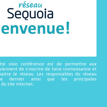
tte visio conférence est de permettre aux
viennent de s'inscrire de faire connaissance et
aitre le réseau. Les responsables du réseau
ce dernier ainsi que les principales
 du site internet.