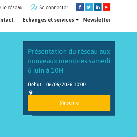
 le réseau
Se connecter
ntact
Echanges et services
Newsletter
LES MEMBRES PROPOSENT OU DEMANDENT DES SERVICES.
Présentation du réseau aux
nouveaux membres samedi
6 juin à 10H
Début :
06/06/2026 10:00
S'inscrire