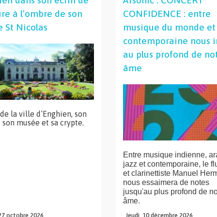
en dans son écrin de
Arsonic : CONCERT
re à l’ombre de son
CONFIDENCE : entre
e St Nicolas
musique du monde et
contemporaine nous i
au plus profond de no
âme
 de la ville d’Enghien, son
, son musée et sa crypte.
Entre musique indienne, ar
jazz et contemporaine, le flu
et clarinettiste Manuel Her
nous essaimera de notes
jusqu'au plus profond de no
âme.
27
octobre
2026
Jeudi,
10
décembre
2026