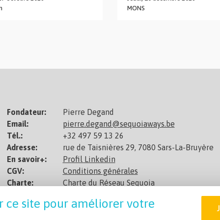
n
MONS
Fondateur:
Pierre Degand
Email:
pierre.degand@sequoiaways.be
Tél.:
+32 497 59 13 26
Adresse:
rue de Taisnières 29, 7080 Sars-La-Bruyère
En savoir+:
Profil Linkedin
CGV:
Conditions générales
Charte:
Charte du Réseau Sequoia
Non assujetti à la TVA
r ce site pour améliorer votre