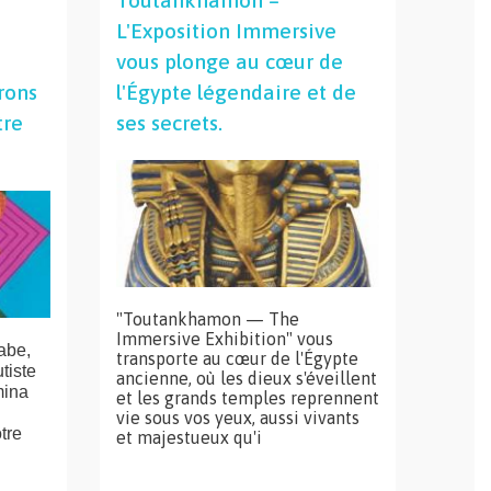
Toutankhamon –
L'Exposition Immersive
vous plonge au cœur de
rons
l'Égypte légendaire et de
tre
ses secrets.
"Toutankhamon — The
Immersive Exhibition" vous
abe,
transporte au cœur de l'Égypte
tiste
ancienne, où les dieux s'éveillent
mina
et les grands temples reprennent
vie sous vos yeux, aussi vivants
tre
et majestueux qu'i