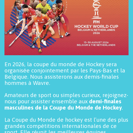
En 2026, la coupe du monde de Hockey sera
organisée conjointement par les Pays-Bas et la
Belgique. Nous assisterons aux demis-finales
hommes à Wavre.
Amateurs de sport ou simples curieux, rejoignez-
nous pour assister ensemble aux
demi-finales
masculines de la Coupe du Monde de Hockey
.
La Coupe du Monde de hockey est l’une des plus
grandes compétitions internationales de ce
sport. Elle réunit les meilleures équipes