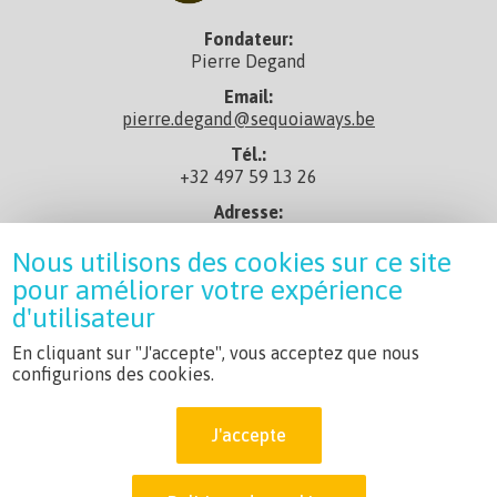
Fondateur:
Pierre Degand
Email:
pierre.degand@sequoiaways.be
Tél.:
+32 497 59 13 26
Adresse:
rue de Taisnières 29, 7080 Sars-La-Bruyère
Nous utilisons des cookies sur ce site
En savoir+:
pour améliorer votre expérience
Profil Linkedin
d'utilisateur
CGV:
Conditions générales
En cliquant sur "J'accepte", vous acceptez que nous
configurions des cookies.
Charte:
Charte du Réseau Sequoia
J'accepte
Non assujetti à la TVA