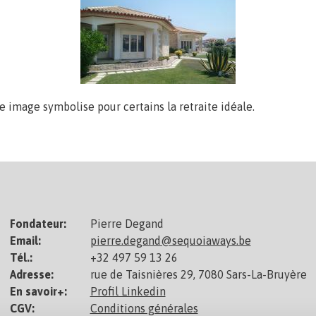
e image symbolise pour certains la retraite idéale.
ou mauvaise idée ?
Fondateur:
Pierre Degand
Email:
pierre.degand@sequoiaways.be
Tél.:
+32 497 59 13 26
Adresse:
rue de Taisnières 29, 7080 Sars-La-Bruyère
En savoir+:
Profil Linkedin
CGV:
Conditions générales