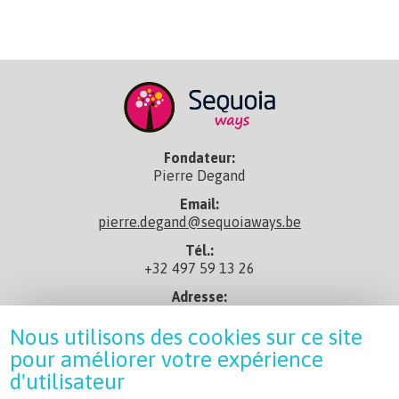
Fondateur:
Pierre Degand
Email:
pierre.degand@sequoiaways.be
Tél.:
+32 497 59 13 26
Adresse:
rue de Taisnières 29, 7080 Sars-La-Bruyère
Nous utilisons des cookies sur ce site
En savoir+:
pour améliorer votre expérience
Profil Linkedin
d'utilisateur
CGV: